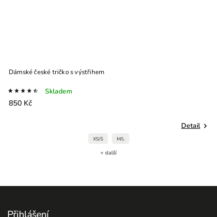
Dámské české tričko s výstřihem
D
Skladem
850 Kč
9
Detail
XS/S
M/L
+ další
Přihlášení