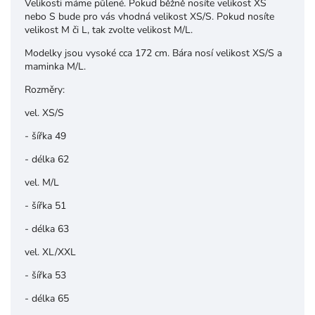
Velikosti máme půlené. Pokud běžně nosíte velikost XS
nebo S bude pro vás vhodná velikost XS/S. Pokud nosíte
velikost M či L, tak zvolte velikost M/L.
Modelky jsou vysoké cca 172 cm. Bára nosí velikost XS/S a
maminka M/L.
Rozměry:
vel. XS/S
- šířka 49
- délka 62
vel. M/L
- šířka 51
- délka 63
vel. XL/XXL
- šířka 53
- délka 65