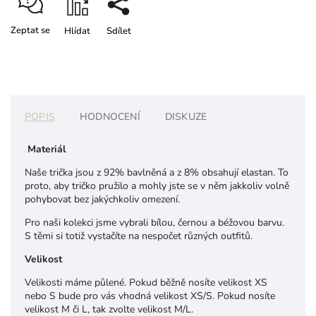
Zeptat se
Hlídat
Sdílet
POPIS
HODNOCENÍ
DISKUZE
Materiál
Naše trička jsou z 92% bavlněná a z 8% obsahují elastan. To
proto, aby tričko pružilo a mohly jste se v něm jakkoliv volně
pohybovat bez jakýchkoliv omezení.
Pro naši kolekci jsme vybrali bílou, černou a béžovou barvu.
S těmi si totiž vystačíte na nespočet různých outfitů.
Velikost
Velikosti máme půlené. Pokud běžně nosíte velikost XS
nebo S bude pro vás vhodná velikost XS/S. Pokud nosíte
velikost M či L, tak zvolte velikost M/L.