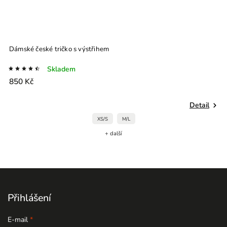
Dámské české tričko s výstřihem
D
Skladem
850 Kč
9
Detail
XS/S
M/L
+ další
Přihlášení
E-mail