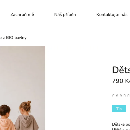
Zachraň mě
Náš příběh
Kontaktujte nás
o z BIO bavlny
Dět
790 
Tip
Dětské po
Ušité z k