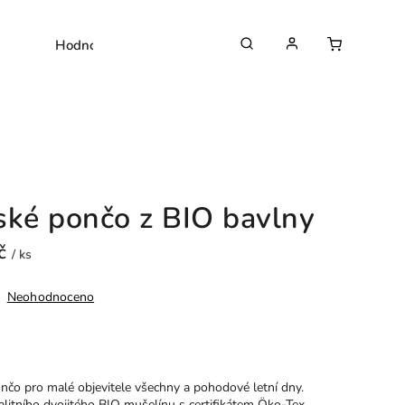
Hodnocení obchodu
ské pončo z BIO bavlny
Kč
/ ks
Neohodnoceno
nčo pro malé objevitele všechny a pohodové letní dny.
valitního dvojitého BIO mušelínu s certifikátem Öko-Tex