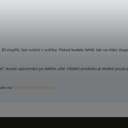
 30 stupňů, bez sušení v sušičce. Pokud budete žehlit, tak
na nízký stupe
t" dostat upozornění po dalším ušití. Hlídání produktu je možné pouze p
 nám na
hello@domacollection.cz