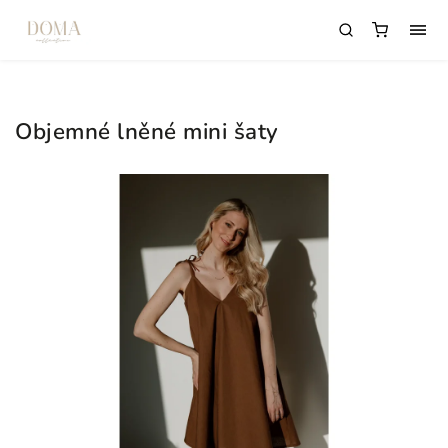
Objemné lněné mini šaty