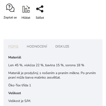
Zeptat se
Hlídat
Sdílet
POPIS
HODNOCENÍ
DISKUZE
Materiál
Len 45 %, viskóza 22 %, bavlna 15 %,
sorona 18 %
Materiál je prodyšný, s nošením a praním měkne. Po prvním
praní může barva malinko zesvětlat.
Öko-Tex třída 1
Velikost
Velikost je S/M.