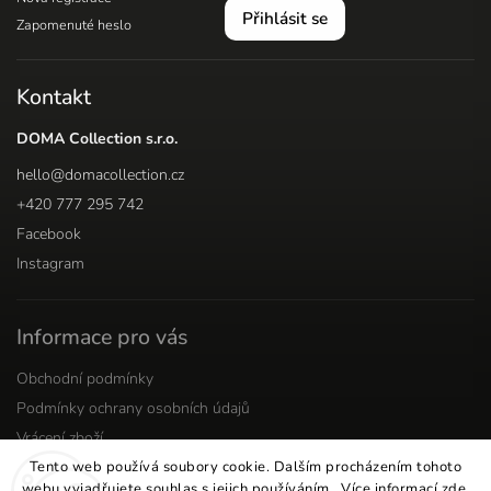
Přihlásit se
Zapomenuté heslo
Kontakt
DOMA Collection s.r.o.
hello
@
domacollection.cz
+420 777 295 742
Facebook
Instagram
Informace pro vás
Obchodní podmínky
Podmínky ochrany osobních údajů
Vrácení zboží
Tento web používá soubory cookie. Dalším procházením tohoto
webu vyjadřujete souhlas s jejich používáním.. Více informací
zde
.