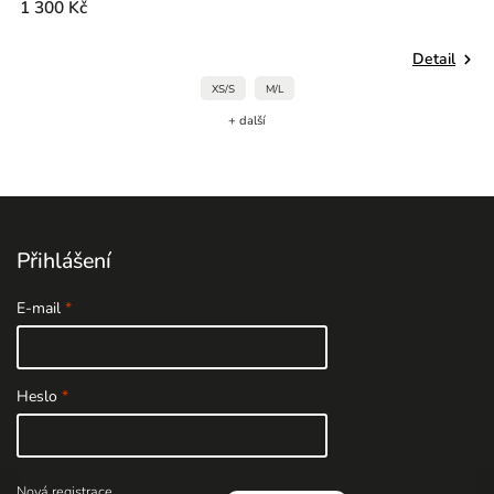
1 300 Kč
Detail
XS/S
M/L
+ další
Přihlášení
E-mail
Heslo
Nová registrace